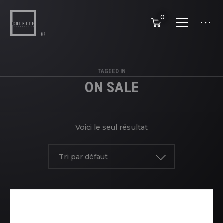
0
TAGGED IN
ON SALE
Voici le seul résultat
Tri par défaut