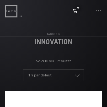
0
TAGGED IN
INNOVATION
Voici le seul résultat
Tri par défaut