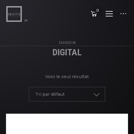
0
TAGGED IN
DIGITAL
Voici le seul résultat
Tri par défaut